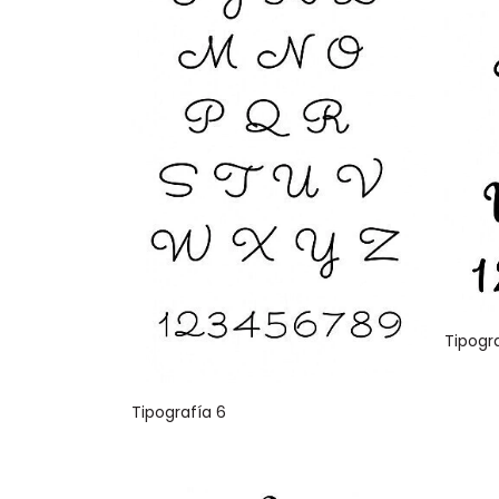
Tipogra
Tipografía 6