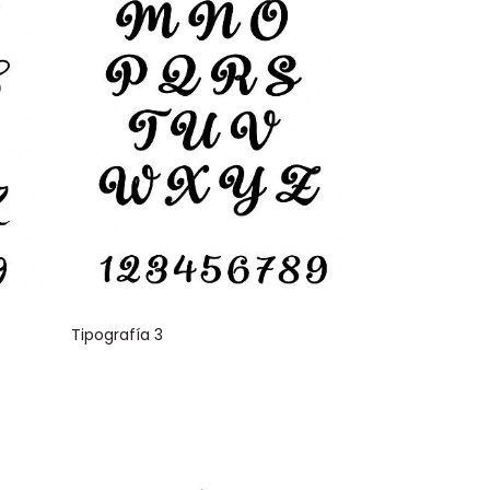
Tipografía 3