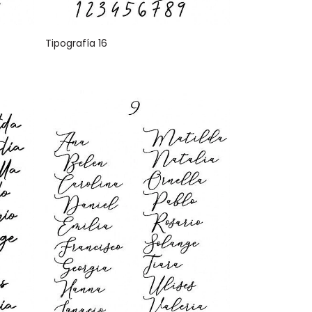
Tipografía 16