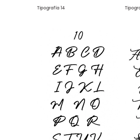
Tipografía 14
Tipogra