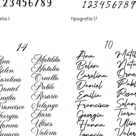
fía 1
Tipografía 17