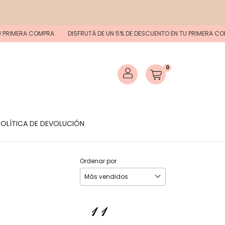
 COMPRA.
DISFRUTÁ DE UN 5% DE DESCUENTO EN TU PRIMERA COMPRA.
0
POLÍTICA DE DEVOLUCIÓN
Ordenar por