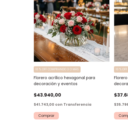
10 % OFF COMPRANDO 3 O MÁS
10 % OF
Florero acrílico hexagonal para
Florero
decoración y eventos
decora
$43.940,00
$37.6
$41.743,00
con
Transferencia
$35.79