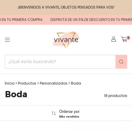
¡BIENVENIDOS A VIVANTE, OBJETOS PENSADOS PARA VOS!
N TU PRIMERA COMPRA.
DISFRUTÁ DE UN 5% DE DESCUENTO EN TU PRIMERA
0
Inicio
>
Productos
>
Personalizados
>
Boda
Boda
18 productos
Ordenar por:
Más vendidos